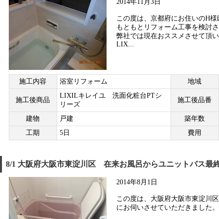
2014年11月3日
この度は、京都府にお住いのH様
もともとリフォーム工事を検討さ
弊社では現在おススメさせて頂い
LIX...
施工内容
浴室リフォーム
地域
LIXILキレイユ 洗面化粧台PTシ
施工後商品
施工後品番
リーズ
建物
戸建
築年数
工期
5日
費用
8/1 大阪府大阪市東淀川区 在来お風呂からユニットバス最
2014年8月1日
この度は、大阪府大阪市東淀川区
にお伺いさせていただきました。