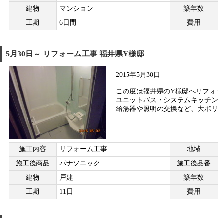
建物
マンション
築年数
工期
6日間
費用
5月30日～ リフォーム工事 福井県Y様邸
2015年5月30日
この度は福井県のY様邸へリフォ
ユニットバス・システムキッチン
給湯器や照明の交換など、大ボリュ
施工内容
リフォーム工事
地域
施工後商品
パナソニック
施工後品番
建物
戸建
築年数
工期
11日
費用