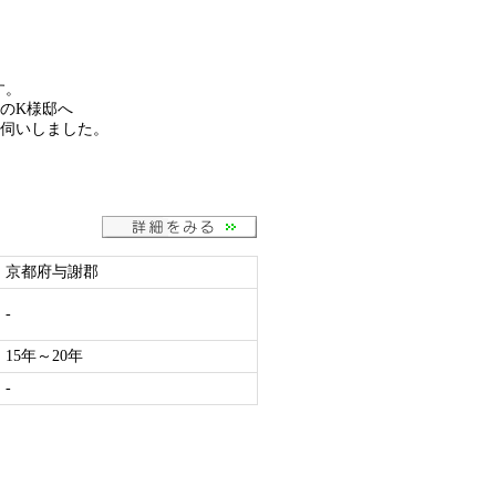
す。
のK様邸へ
お伺いしました。
京都府与謝郡
-
15年～20年
-