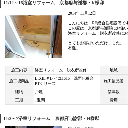
11/12～16浴室リフォーム 京都府与謝郡・K様邸
2014年11月12日
こんにちは！RH総合住宅設備で
この度は、京都府与謝郡にお住い
浴室リフォーム・脱衣所改修に
とてもお喜びいただけました。
有難...
施工内容
浴室リフォーム 脱衣所改修
地域
LIXILキレイユ1616 洗面化粧台
施工後商品
施工後品番
PTシリーズ
建物
戸建
築年数
工期
1週間
費用
11/3～7浴室リフォーム 京都府与謝郡・H様邸