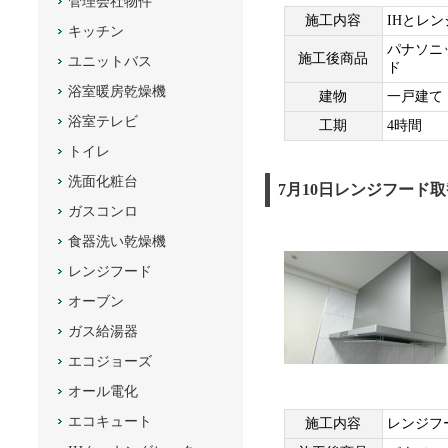
管理会社物件
施工内容
IHとレ
キッチン
パナソニッ
施工後商品
ユニットバス
ド
浴室暖房乾燥機
建物
一戸建て
浴室テレビ
工期
4時間
トイレ
洗面化粧台
7月10日レンジフード
ガスコンロ
食器洗い乾燥機
レンジフード
オーブン
ガス給湯器
エコジョーズ
オール電化
エコキュート
施工内容
レンジフ