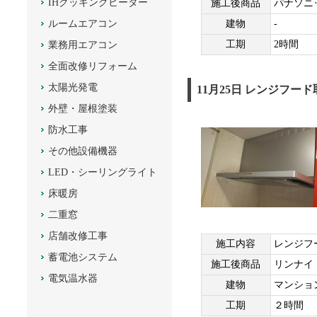
IHクッキングヒーター
施工後商品
パナソニ
ルームエアコン
建物
-
工期
2時間
業務用エアコン
全面改修リフォーム
太陽光発電
11月25日 レンジフー
外壁・屋根塗装
防水工事
その他設備機器
LED・シーリングライト
床暖房
二重窓
店舗改修工事
施工内容
レンジフ
蓄電池システム
施工後商品
リンナイ
電気温水器
建物
マンショ
工期
２時間