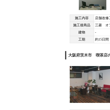
施工内容
店舗改修
施工後商品
三菱 オ
建物
-
工期
約15日間
大阪府茨木市 喫茶店