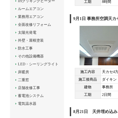
IHクッキングヒーター
工期
8時間
ルームエアコン
業務用エアコン
9月1日 事務所空調天
全面改修リフォーム
太陽光発電
外壁・屋根塗装
防水工事
その他設備機器
LED・シーリングライト
施工内容
天カセ4
床暖房
施工後商品
ダイキン 
二重窓
建物
事務所
店舗改修工事
工期
2日間
蓄電池システム
電気温水器
8月21日 天井埋め込