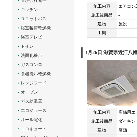
管理会社物件
施工内容
エアコン
キッチン
施工後商品
-
ユニットバス
建物
施設
浴室暖房乾燥機
工期
-
浴室テレビ
トイレ
1月26日 滋賀県近江
洗面化粧台
ガスコンロ
食器洗い乾燥機
レンジフード
オーブン
ガス給湯器
エコジョーズ
施工内容
店舗用エ
オール電化
施工後商品
ダイキン
エコキュート
建物
店舗