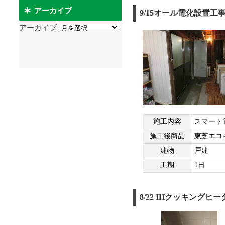
アーカイブ
9/15オール電化設置工
アーカイブ
施工内容
スマート
施工後商品
東芝エコ
建物
戸建
工期
1日
8/22 IHクッキング