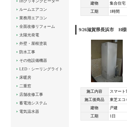
IHクッキングヒーター
建物
集合住宅
ルームエアコン
工期
1時間
業務用エアコン
全面改修リフォーム
9/26滋賀県長浜市 H
太陽光発電
外壁・屋根塗装
防水工事
その他設備機器
LED・シーリングライト
床暖房
二重窓
施工内容
スマート
店舗改修工事
施工後商品
東芝エコ
蓄電池システム
建物
戸建
電気温水器
工期
1日