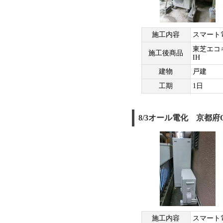
施工内容
スマート
東芝エコ
施工後商品
IH
建物
戸建
工期
1日
8/3オール電化 京都府
施工内容
スマート