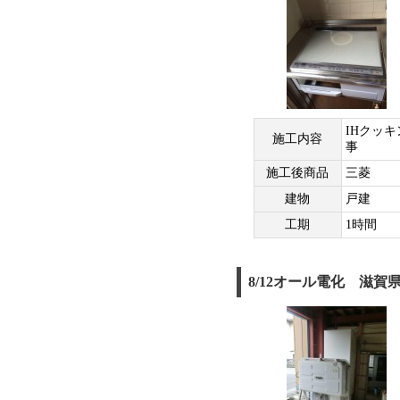
IHクッ
施工内容
事
施工後商品
三菱
建物
戸建
工期
1時間
8/12オール電化 滋賀