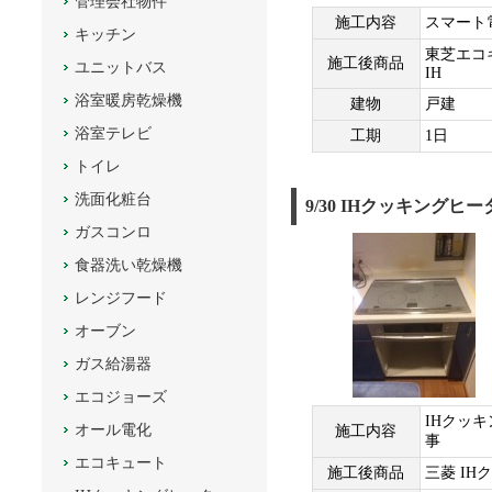
管理会社物件
施工内容
スマート
キッチン
東芝エコ
施工後商品
ユニットバス
IH
浴室暖房乾燥機
建物
戸建
浴室テレビ
工期
1日
トイレ
洗面化粧台
9/30 IHクッキング
ガスコンロ
食器洗い乾燥機
レンジフード
オーブン
ガス給湯器
エコジョーズ
IHクッ
オール電化
施工内容
事
エコキュート
施工後商品
三菱 I