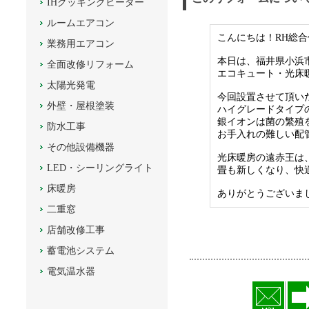
IHクッキングヒーター
ルームエアコン
こんにちは！RH総
業務用エアコン
本日は、福井県小浜
全面改修リフォーム
エコキュート・光床
太陽光発電
今回設置させて頂い
外壁・屋根塗装
ハイグレードタイプ
銀イオンは菌の繁殖
防水工事
お手入れの難しい配
その他設備機器
光床暖房の遠赤王は
LED・シーリングライト
畳も新しくなり、快
床暖房
ありがとうございま
二重窓
店舗改修工事
蓄電池システム
電気温水器