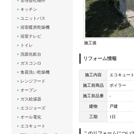
管理会社物件
キッチン
ユニットバス
浴室暖房乾燥機
浴室テレビ
施工後
トイレ
洗面化粧台
リフォーム情報
ガスコンロ
食器洗い乾燥機
施工内容
エコキュー
レンジフード
施工前商品
ボイラー
オーブン
施工前品番
-
ガス給湯器
建物
戸建
エコジョーズ
工期
1日
オール電化
エコキュート
このリフォームについ